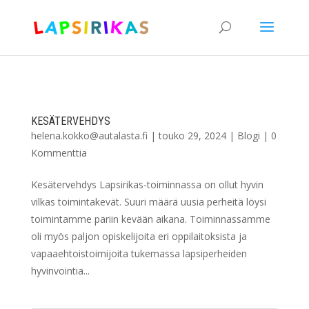
KESÄTERVEHDYS
helena.kokko@autalasta.fi
|
touko 29, 2024
|
Blogi
|
0
Kommenttia
Kesätervehdys Lapsirikas-toiminnassa on ollut hyvin
vilkas toimintakevät. Suuri määrä uusia perheitä löysi
toimintamme pariin kevään aikana. Toiminnassamme
oli myös paljon opiskelijoita eri oppilaitoksista ja
vapaaehtoistoimijoita tukemassa lapsiperheiden
hyvinvointia...